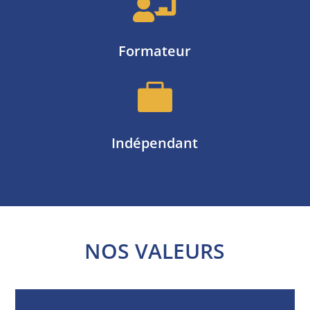

Formateur

Indépendant
NOS VALEURS